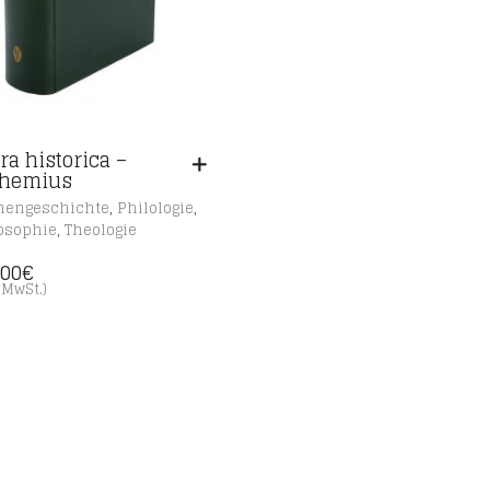
ra historica –
themius
,
,
hengeschichte
Philologie
,
osophie
Theologie
,00
€
. MwSt.)