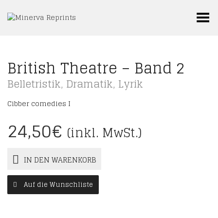
Toggle Menu
British Theatre – Band 2
Belletristik
,
Dramatik
,
Lyrik
Cibber comedies I
24,50
€
(inkl. MwSt.)
IN DEN WARENKORB
Auf die Wunschliste