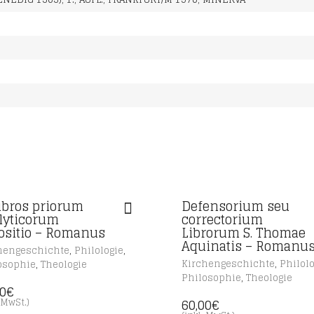
libros priorum
Defensorium seu
lyticorum
correctorium
ositio – Romanus
Librorum S. Thomae
Aquinatis – Romanu
,
,
hengeschichte
Philologie
,
,
Kirchengeschichte
Philolo
osophie
Theologie
,
Philosophie
Theologie
00
€
60,00
€
. MwSt.)