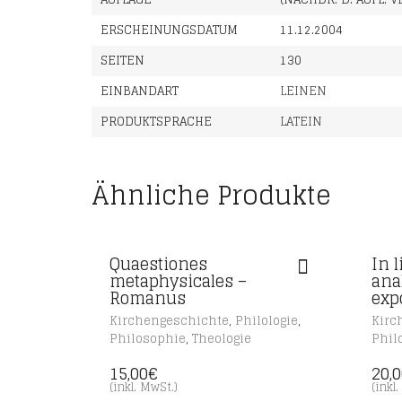
ERSCHEINUNGSDATUM
11.12.2004
SEITEN
130
EINBANDART
LEINEN
PRODUKTSPRACHE
LATEIN
Ähnliche Produkte
Quaestiones
In 
metaphysicales –
ana
Romanus
exp
,
,
Kirchengeschichte
Philologie
Kirc
,
Philosophie
Theologie
Phil
15,00
€
20,
(inkl. MwSt.)
(inkl