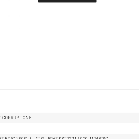
T CORRUPTIONE
ENEDIG 1505), 1., AUFL., FRANKFURT/M 1970, MINERVA