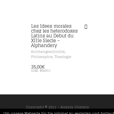
Les Idees morales
chez les heterodoxes
Latins au Debut du
XIIIe Siecle –
Alphandery
,
Kirchengeschichte
,
Philosophie
Theologie
35,00
€
(inkl. MwSt.)
Copyright © 2021 - Angela Ullstein
Impressum
Datenschutzerklärung
AGBs
Um unsere Webseite für Sie optimal zu gestalten und fortla