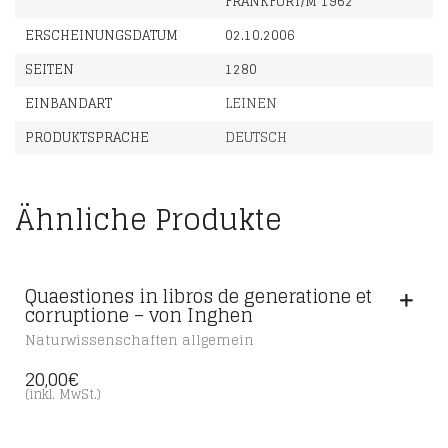
FRANKFURT/M 1962
ERSCHEINUNGSDATUM
02.10.2006
SEITEN
1280
EINBANDART
LEINEN
PRODUKTSPRACHE
DEUTSCH
Ähnliche Produkte
Quaestiones in libros de generatione et
corruptione – von Inghen
Naturwissenschaften allgemein
20,00
€
(inkl. MwSt.)