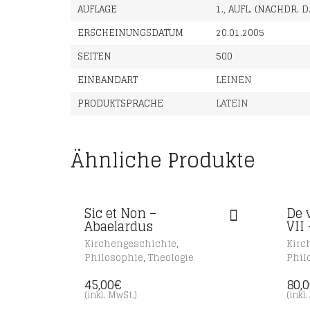
AUFLAGE
1., AUFL. (NACHDR. D
ERSCHEINUNGSDATUM
20.01.2005
SEITEN
500
EINBANDART
LEINEN
PRODUKTSPRACHE
LATEIN
Ähnliche Produkte
Sic et Non –
De 
Abaelardus
VII
,
Kirchengeschichte
Kirc
,
Philosophie
Theologie
Phil
45,00
€
80,
(inkl. MwSt.)
(inkl