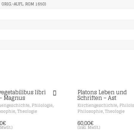
. ORIG.-AUFL. ROM 1650)
vegetabilibus libri
Platons Leben und
 – Magnus
Schriften – Ast
,
,
,
hengeschichte
Philologie
Kirchengeschichte
Philolo
,
,
osophie
Theologie
Philosophie
Theologie
00
€
60,00
€
. MwSt.)
(inkl. MwSt.)