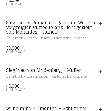
30,00
€
(inkl. MwSt.)
Satyrischer Roman der galanten Welt zur
vergnügten Curiosite, ans Licht gestellt
von Menantes – Hunold
,
,
Belletristik
Erzählungen
Historische Romane
30,00
€
(inkl. MwSt.)
Siegfried von Lindenberg – Müller
,
,
Belletristik
Erzählungen
Historische Romane
40,00
€
(inkl. MwSt.)
Wilhelmine Blumenthal – Schummel