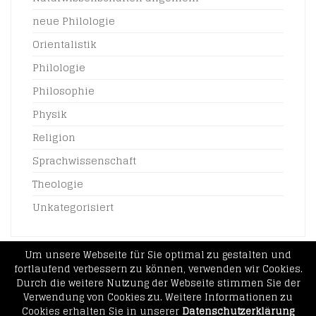
neue Philologie
Orientalistik
Philologie
Philosophie
Physik
Religion
Sprachwissenschaft
Theologie
Unkategorisiert
Um unsere Webseite für Sie optimal zu gestalten und
fortlaufend verbessern zu können, verwenden wir Cookies.
Durch die weitere Nutzung der Webseite stimmen Sie der
Copyright © 2021 - Angela Ullstein
Verwendung von Cookies zu. Weitere Informationen zu
Impressum
Datenschutzerklärung
AGBs
Cookies erhalten Sie in unserer
Datenschutzerklärung