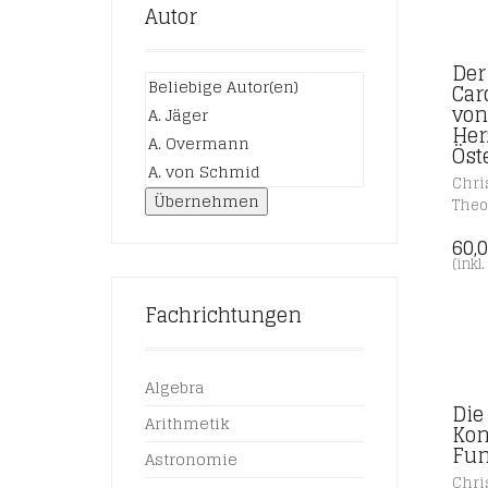
Autor
Der
Car
von
Her
Öst
Chri
Übernehmen
Theo
60,
(inkl
Fachrichtungen
Algebra
Die
Arithmetik
Kon
Fu
Astronomie
Chri