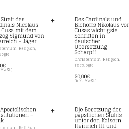
 Streit des
Des Cardinals und
dinals Nicolaus
Bichoffs Nikolaus vo
 Cusa mit dem
Cusas wichtigste
zog Sigmund von
Schriften in
erreich – Jäger
deutscher
Übersetzung –
,
,
stentum
Religion
Scharpff
logie
,
,
Christentum
Religion
00
€
Theologie
. MwSt.)
50,00
€
(inkl. MwSt.)
 Apostolischen
Die Besetzung des
stitutionen –
päpstlichen Stuhls
nk
unter den Kaisern
Heinrich III und
,
,
stentum
Religion