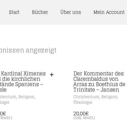
Start
Bücher
Über uns
Mein Account
bnissen angezeigt
 Kardinal Ximenes
Der Kommentar des
 die kirchlichen
Clarembaldus von
tände Spaniens –
Arras zu Boethius de
ele
Trinitate – Jansen
,
,
,
,
stentum
Religion
Christentum
Religion
logie
Theologie
00
€
20,00
€
. MwSt.)
(inkl. MwSt.)