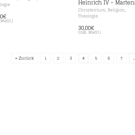
Heinrich IV – Marten
logie
,
,
Christentum
Religion
00
€
Theologie
. MwSt.)
30,00
€
(inkl. MwSt.)
« Zurück
1
2
3
4
5
6
7