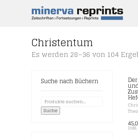
Christentum
Es werden 28–36 von 104 Erge
Der
Suche nach Büchern
und
Zus
Hef
Chri
Suche
Theo
45,
(inkl