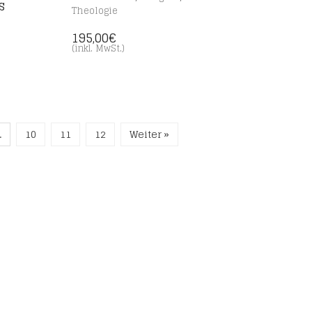
s
Theologie
195,00
€
(inkl. MwSt.)
…
10
11
12
Weiter »