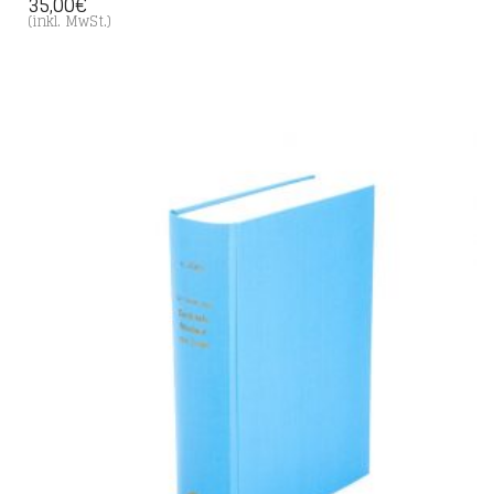
35,00
€
(inkl. MwSt.)