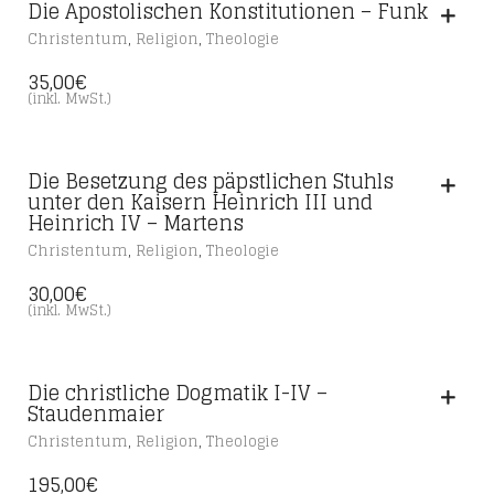
Die Apostolischen Konstitutionen – Funk
,
,
Christentum
Religion
Theologie
35,00
€
(inkl. MwSt.)
Die Besetzung des päpstlichen Stuhls
unter den Kaisern Heinrich III und
Heinrich IV – Martens
,
,
Christentum
Religion
Theologie
30,00
€
(inkl. MwSt.)
Die christliche Dogmatik I-IV –
Staudenmaier
,
,
Christentum
Religion
Theologie
195,00
€