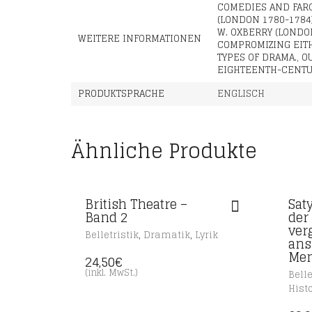
COMEDIES AND FARC
(LONDON 1780-1784
W. OXBERRY (LONDO
WEITERE INFORMATIONEN
COMPROMIZING EITH
TYPES OF DRAMA., 
EIGHTEENTH-CENTUR
PRODUKTSPRACHE
ENGLISCH
Ähnliche Produkte
British Theatre –
Sat
Band 2
der
ver
,
,
Belletristik
Dramatik
Lyrik
ans
Men
24,50
€
(inkl. MwSt.)
Belle
Hist