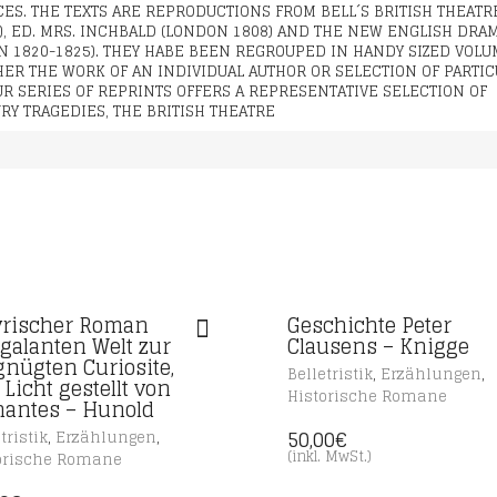
ES. THE TEXTS ARE REPRODUCTIONS FROM BELL´S BRITISH THEATR
), ED. MRS. INCHBALD (LONDON 1808) AND THE NEW ENGLISH DRAM
N 1820-1825). THEY HABE BEEN REGROUPED IN HANDY SIZED VOL
ER THE WORK OF AN INDIVIDUAL AUTHOR OR SELECTION OF PARTIC
OUR SERIES OF REPRINTS OFFERS A REPRESENTATIVE SELECTION OF
Y TRAGEDIES, THE BRITISH THEATRE
yrischer Roman
Geschichte Peter
 galanten Welt zur
Clausens – Knigge
gnügten Curiosite,
,
,
Belletristik
Erzählungen
 Licht gestellt von
Historische Romane
antes – Hunold
50,00
€
,
,
tristik
Erzählungen
(inkl. MwSt.)
orische Romane