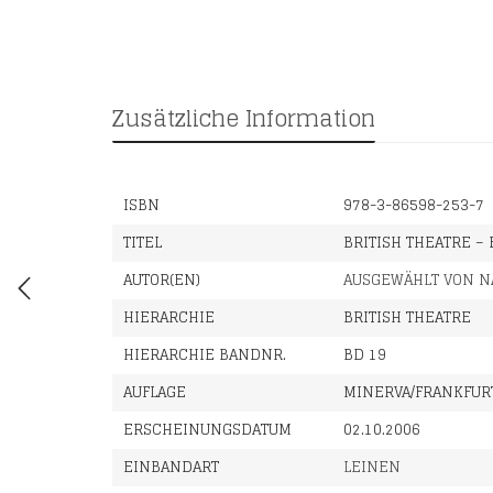
Zusätzliche Information
ISBN
978-3-86598-253-7
TITEL
BRITISH THEATRE –
AUTOR(EN)
AUSGEWÄHLT VON N
HIERARCHIE
BRITISH THEATRE
HIERARCHIE BANDNR.
BD 19
AUFLAGE
MINERVA/FRANKFURT
ERSCHEINUNGSDATUM
02.10.2006
EINBANDART
LEINEN