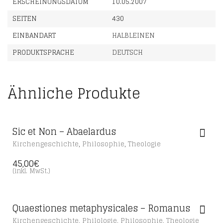
ERSCHEINUNGSDATUM
10.05.2007
SEITEN
430
EINBANDART
HALBLEINEN
PRODUKTSPRACHE
DEUTSCH
Ähnliche Produkte
Sic et Non – Abaelardus
,
,
Kirchengeschichte
Philosophie
Theologie
45,00
€
(inkl. MwSt.)
Quaestiones metaphysicales – Romanus
,
,
,
Kirchengeschichte
Philologie
Philosophie
Theologie