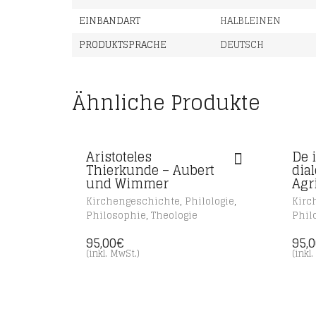
EINBANDART
HALBLEINEN
PRODUKTSPRACHE
DEUTSCH
Ähnliche Produkte
Aristoteles
De 
Thierkunde – Aubert
dial
und Wimmer
Agr
,
,
Kirchengeschichte
Philologie
Kirc
,
Philosophie
Theologie
Phil
95,00
€
95,
(inkl. MwSt.)
(inkl