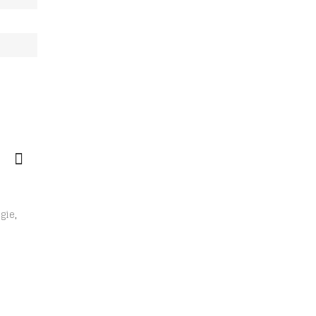
,
gie