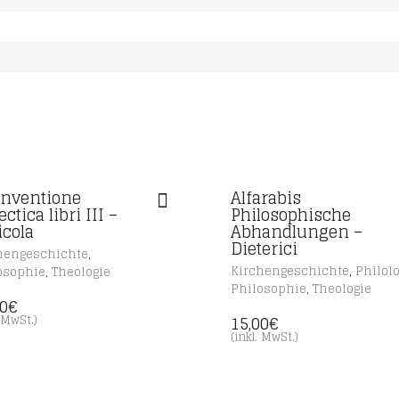
inventione
Alfarabis
ectica libri III –
Philosophische
icola
Abhandlungen –
Dieterici
,
hengeschichte
,
,
Kirchengeschichte
Philolo
osophie
Theologie
,
Philosophie
Theologie
00
€
15,00
€
. MwSt.)
(inkl. MwSt.)