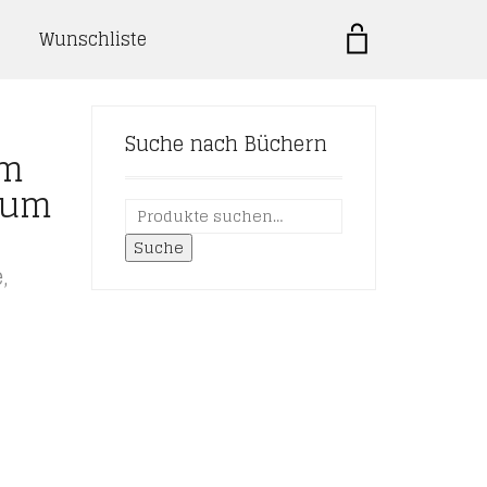
Wunschliste
Suche nach Büchern
em
tum
Suche
e
,